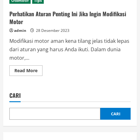
Otomotif
Tips
Perhatikan Aturan Penting Ini Jika Ingin Modifikasi
Motor
admin
28 Desember 2023
Modifikasi motor aman kena tilang jelas tidak lepas
dari aturan yang harus Anda ikuti. Dalam dunia
motor,...
Read
Read More
more
about
Perhatikan
Aturan
Penting
CARI
Ini
Jika
Ingin
Modifikasi
Motor
CARI