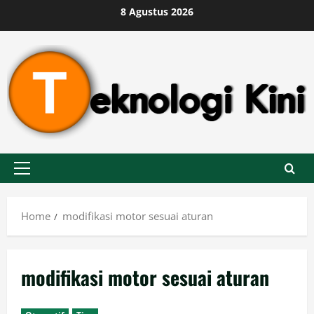
Skip
8 Agustus 2026
to
content
Primary
Menu
Home
modifikasi motor sesuai aturan
modifikasi motor sesuai aturan