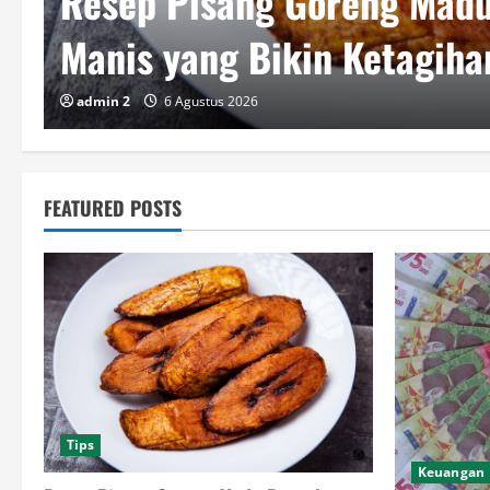
Uang Tunai Masih Dibutuh
Kehadirannya Tetap Sulit 
admin 2
3 Agustus 2026
FEATURED POSTS
Tips
Keuangan