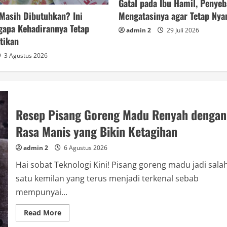
Gatal pada Ibu Hamil, Penye
Masih Dibutuhkan? Ini
Mengatasinya agar Tetap Ny
gapa Kehadirannya Tetap
admin 2
29 Juli 2026
ntikan
3 Agustus 2026
Resep Pisang Goreng Madu Renyah dengan
Rasa Manis yang Bikin Ketagihan
admin 2
6 Agustus 2026
Hai sobat Teknologi Kini! Pisang goreng madu jadi sala
satu kemilan yang terus menjadi terkenal sebab
mempunyai...
Read
Read More
more
about