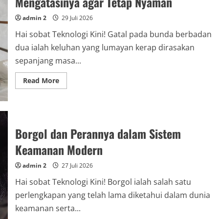
Mengatasinya agar Tetap Nyaman
Tetap
Sulit
admin 2
29 Juli 2026
Tergantikan
Hai sobat Teknologi Kini! Gatal pada bunda berbadan
dua ialah keluhan yang lumayan kerap dirasakan
sepanjang masa...
Read
Read More
more
about
Gatal
pada
Ibu
Hamil,
Penyebab
Borgol dan Perannya dalam Sistem
dan
Cara
Keamanan Modern
Mengatasinya
agar
Tetap
admin 2
27 Juli 2026
Nyaman
Hai sobat Teknologi Kini! Borgol ialah salah satu
perlengkapan yang telah lama diketahui dalam dunia
keamanan serta...