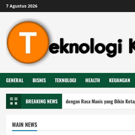
Skip
7 Agustus 2026
to
content
GENERAL
BISNIS
TEKNOLOGI
HEALTH
KEUANGAN
reng Madu Renyah dengan Rasa Manis yang Bikin Ketagihan
BREAKING NEWS
MAIN NEWS