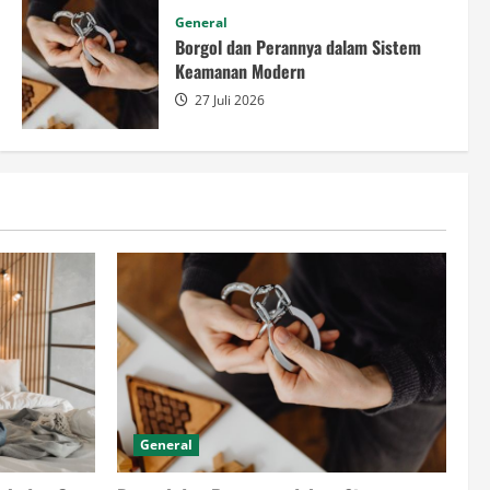
Gatal pada Ibu Hamil, Penyeb
General
Mengatasinya agar Tetap Nya
Borgol dan Perannya dalam Sistem
Keamanan Modern
27 Juli 2026
admin 2
29 Juli 2026
General