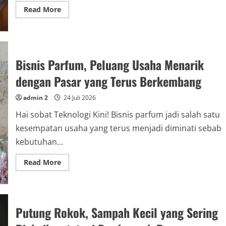
Read
Read More
more
about
Borgol
dan
Perannya
dalam
Sistem
Bisnis Parfum, Peluang Usaha Menarik
Keamanan
Modern
dengan Pasar yang Terus Berkembang
admin 2
24 Juli 2026
Hai sobat Teknologi Kini! Bisnis parfum jadi salah satu
kesempatan usaha yang terus menjadi diminati sebab
kebutuhan...
Read
Read More
more
about
Bisnis
Parfum,
Peluang
Usaha
Putung Rokok, Sampah Kecil yang Sering
Menarik
dengan
Pasar