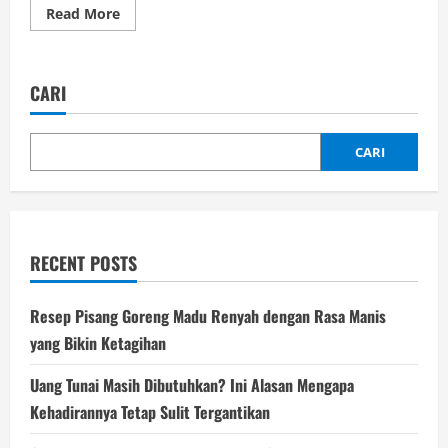
Read
Read More
more
about
Sederet
Ciri-
Ciri
CARI
Artikel
yang
SEO
Friendly
CARI
RECENT POSTS
Resep Pisang Goreng Madu Renyah dengan Rasa Manis
yang Bikin Ketagihan
Uang Tunai Masih Dibutuhkan? Ini Alasan Mengapa
Kehadirannya Tetap Sulit Tergantikan