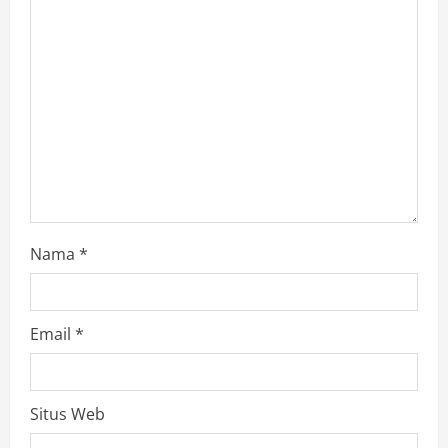
e
a
d
i
n
g
Nama
*
Email
*
Situs Web