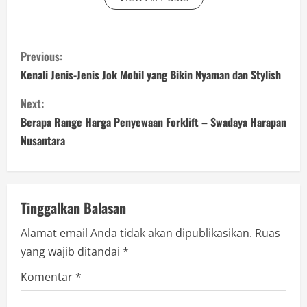
C
Previous:
o
Kenali Jenis-Jenis Jok Mobil yang Bikin Nyaman dan Stylish
n
Next:
Berapa Range Harga Penyewaan Forklift – Swadaya Harapan
t
Nusantara
i
n
Tinggalkan Balasan
u
Alamat email Anda tidak akan dipublikasikan.
Ruas
e
yang wajib ditandai
*
R
Komentar
*