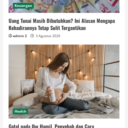
Keuangan
Uang Tunai Masih Dibutuhkan? Ini Alasan Mengapa
Kehadirannya Tetap Sulit Tergantikan
admin 2
3 Agustus 2026
Health
Gatal pada Ibu Hamil, Penyebab dan Cara