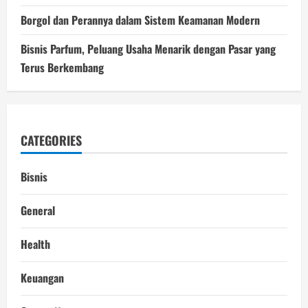
Borgol dan Perannya dalam Sistem Keamanan Modern
Bisnis Parfum, Peluang Usaha Menarik dengan Pasar yang
Terus Berkembang
CATEGORIES
Bisnis
General
Health
Keuangan