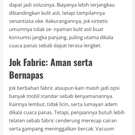
dapat jadi solusinya. Biayanya lebih terjangkau
dibandingkan kulit asli, tetapi tampilannya
senantiasa oke. Kekurangannya, jok sintetis
umumnya tidak se- nyaman kulit asli buat
konsumsi jangka panjang, paling utama dikala
cuaca panas sebab dapat terasa lengket.
Jok Fabric: Aman serta
Bernapas
Jok berbahan fabric ataupun kain masih jadi opsi
banyak mobil standar sebab kenyamanannya.
Kainnya lembut, tidak licin, serta lumayan adem
dikala cuaca panas. Tetapi, penjaannya butuh lebih
telaten sebab fabric cenderung meresap cairan
serta gampang meninggalkan bercak. Vacuum