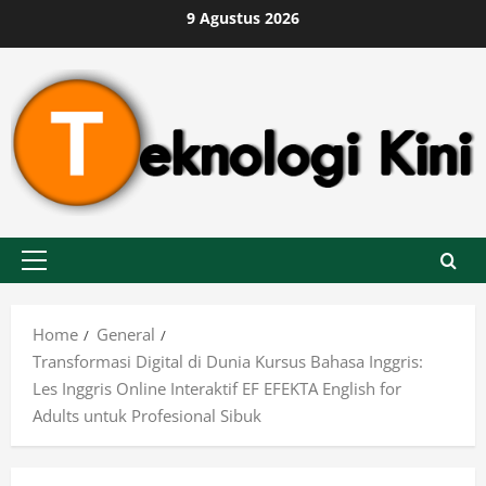
Skip
9 Agustus 2026
to
content
Primary
Menu
Home
General
Transformasi Digital di Dunia Kursus Bahasa Inggris:
Les Inggris Online Interaktif EF EFEKTA English for
Adults untuk Profesional Sibuk