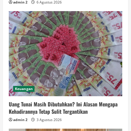
admin 2
6 Agustus 2026
Keuangan
Uang Tunai Masih Dibutuhkan? Ini Alasan Mengapa
Kehadirannya Tetap Sulit Tergantikan
admin 2
3 Agustus 2026