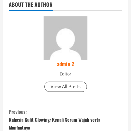
ABOUT THE AUTHOR
admin 2
Editor
View All Posts
C
Previous:
o
Rahasia Kulit Glowing: Kenali Serum Wajah serta
Manfaatnya