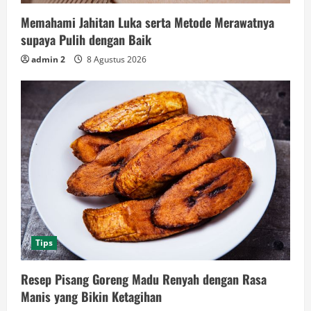
Memahami Jahitan Luka serta Metode Merawatnya
supaya Pulih dengan Baik
admin 2
8 Agustus 2026
Tips
Resep Pisang Goreng Madu Renyah dengan Rasa
Manis yang Bikin Ketagihan