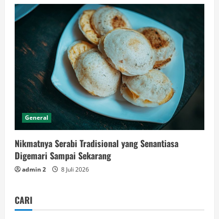
General
Nikmatnya Serabi Tradisional yang Senantiasa
Digemari Sampai Sekarang
admin 2
8 Juli 2026
CARI