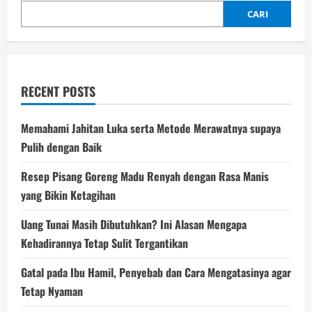
CARI
RECENT POSTS
Memahami Jahitan Luka serta Metode Merawatnya supaya
Pulih dengan Baik
Resep Pisang Goreng Madu Renyah dengan Rasa Manis
yang Bikin Ketagihan
Uang Tunai Masih Dibutuhkan? Ini Alasan Mengapa
Kehadirannya Tetap Sulit Tergantikan
Gatal pada Ibu Hamil, Penyebab dan Cara Mengatasinya agar
Tetap Nyaman