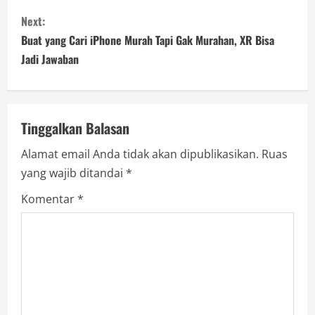
n
Next:
t
Buat yang Cari iPhone Murah Tapi Gak Murahan, XR Bisa
i
Jadi Jawaban
n
u
Tinggalkan Balasan
e
Alamat email Anda tidak akan dipublikasikan.
Ruas
yang wajib ditandai
*
R
Komentar
*
e
a
d
i