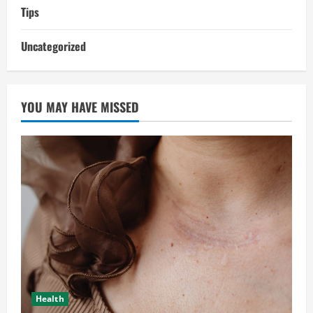
Tips
Uncategorized
YOU MAY HAVE MISSED
Health