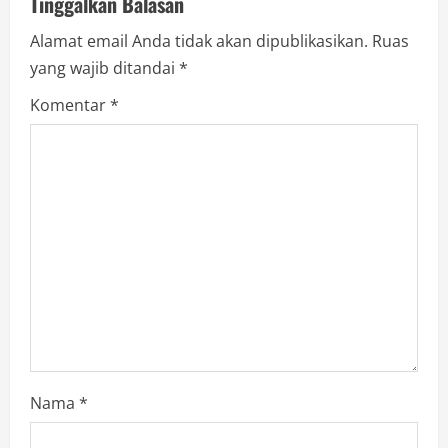
Tinggalkan Balasan
e
Alamat email Anda tidak akan dipublikasikan.
Ruas
yang wajib ditandai
*
R
Komentar
*
e
a
d
i
n
g
Nama
*