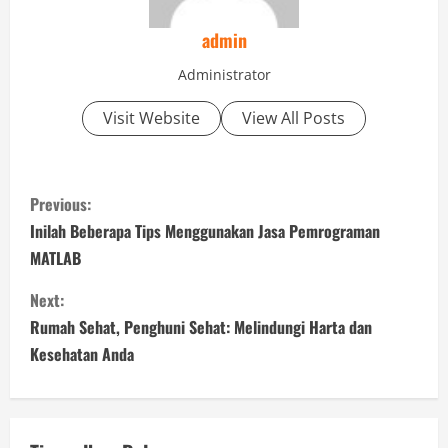
admin
Administrator
Visit Website
View All Posts
C
Previous:
o
Inilah Beberapa Tips Menggunakan Jasa Pemrograman
MATLAB
n
Next:
t
Rumah Sehat, Penghuni Sehat: Melindungi Harta dan
i
Kesehatan Anda
n
u