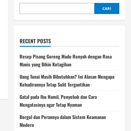
CARI
RECENT POSTS
Resep Pisang Goreng Madu Renyah dengan Rasa
Manis yang Bikin Ketagihan
Uang Tunai Masih Dibutuhkan? Ini Alasan Mengapa
Kehadirannya Tetap Sulit Tergantikan
Gatal pada Ibu Hamil, Penyebab dan Cara
Mengatasinya agar Tetap Nyaman
Borgol dan Perannya dalam Sistem Keamanan
Modern