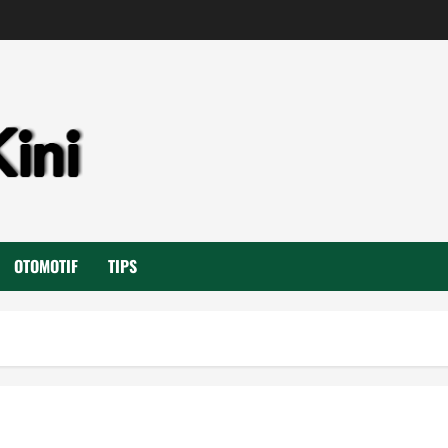
OTOMOTIF
TIPS