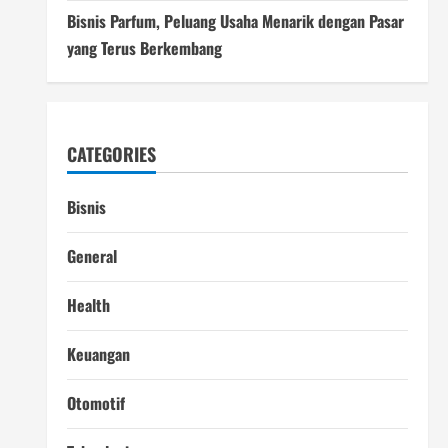
Bisnis Parfum, Peluang Usaha Menarik dengan Pasar
yang Terus Berkembang
CATEGORIES
Bisnis
General
Health
Keuangan
Otomotif