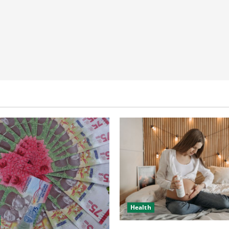
Health