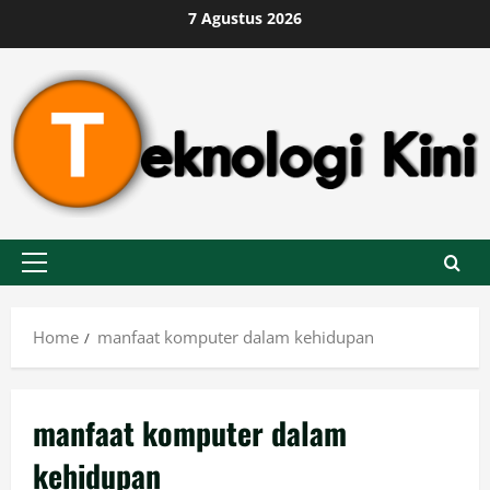
Skip
7 Agustus 2026
to
content
Primary
Menu
Home
manfaat komputer dalam kehidupan
manfaat komputer dalam
kehidupan