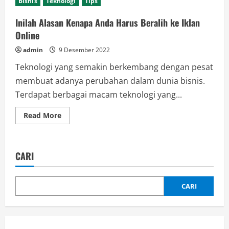
Bisnis
Teknologi
Tips
Inilah Alasan Kenapa Anda Harus Beralih ke Iklan
Online
admin
9 Desember 2022
Teknologi yang semakin berkembang dengan pesat
membuat adanya perubahan dalam dunia bisnis.
Terdapat berbagai macam teknologi yang...
Read
Read More
more
about
Inilah
Alasan
Kenapa
CARI
Anda
Harus
Beralih
ke
Iklan
CARI
Online