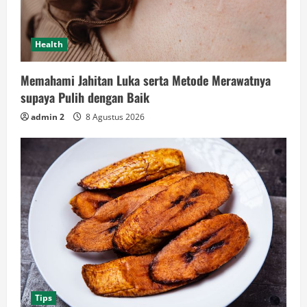
Health
Memahami Jahitan Luka serta Metode Merawatnya
supaya Pulih dengan Baik
admin 2
8 Agustus 2026
Tips