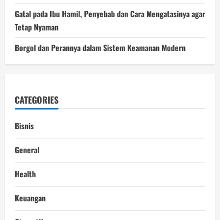
Gatal pada Ibu Hamil, Penyebab dan Cara Mengatasinya agar
Tetap Nyaman
Borgol dan Perannya dalam Sistem Keamanan Modern
CATEGORIES
Bisnis
General
Health
Keuangan