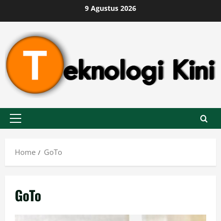
Skip
9 Agustus 2026
to
content
Primary
Menu
Home
GoTo
GoTo