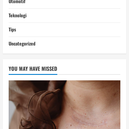
Otomotif
Teknologi
Tips
Uncategorized
YOU MAY HAVE MISSED