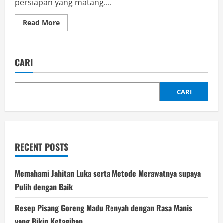
persiapan yang matang....
Read
Read More
more
about
Tips
Memilih
Maskapai
CARI
Terbaik
untuk
Penerbangan
Jarak
Jauh
CARI
RECENT POSTS
Memahami Jahitan Luka serta Metode Merawatnya supaya
Pulih dengan Baik
Resep Pisang Goreng Madu Renyah dengan Rasa Manis
yang Bikin Ketagihan