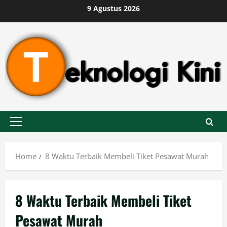
Skip
9 Agustus 2026
to
content
Primary
Menu
Home
8 Waktu Terbaik Membeli Tiket Pesawat Murah
8 Waktu Terbaik Membeli Tiket
Pesawat Murah