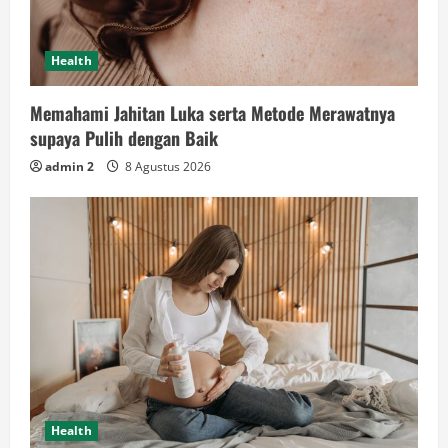
Health
Memahami Jahitan Luka serta Metode Merawatnya
supaya Pulih dengan Baik
admin 2
8 Agustus 2026
Health