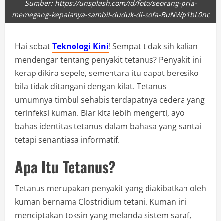
Sumber: https://unsplash.com/id/foto/seorang-pria-
memegang-kepalanya-sambil-duduk-di-sofa-BuNWp1bL0nc
Hai sobat
Teknologi Kini
! Sempat tidak sih kalian
mendengar tentang penyakit tetanus? Penyakit ini
kerap dikira sepele, sementara itu dapat beresiko
bila tidak ditangani dengan kilat. Tetanus
umumnya timbul sehabis terdapatnya cedera yang
terinfeksi kuman. Biar kita lebih mengerti, ayo
bahas identitas tetanus dalam bahasa yang santai
tetapi senantiasa informatif.
Apa Itu Tetanus?
Tetanus merupakan penyakit yang diakibatkan oleh
kuman bernama Clostridium tetani. Kuman ini
menciptakan toksin yang melanda sistem saraf,