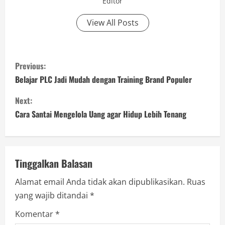
Editor
View All Posts
C
Previous:
o
Belajar PLC Jadi Mudah dengan Training Brand Populer
n
Next:
Cara Santai Mengelola Uang agar Hidup Lebih Tenang
t
i
n
Tinggalkan Balasan
Alamat email Anda tidak akan dipublikasikan.
Ruas
u
yang wajib ditandai
*
e
Komentar
*