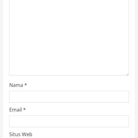
R
e
a
d
i
n
g
Nama
*
Email
*
Situs Web