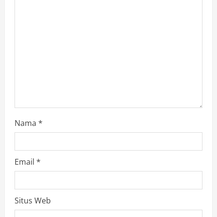
a
d
i
n
g
Nama
*
Email
*
Situs Web