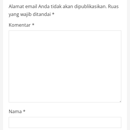
u
Alamat email Anda tidak akan dipublikasikan.
Ruas
e
yang wajib ditandai
*
R
Komentar
*
e
a
d
i
n
g
Nama
*