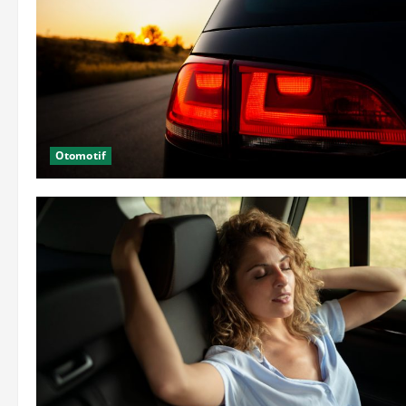
Otomotif