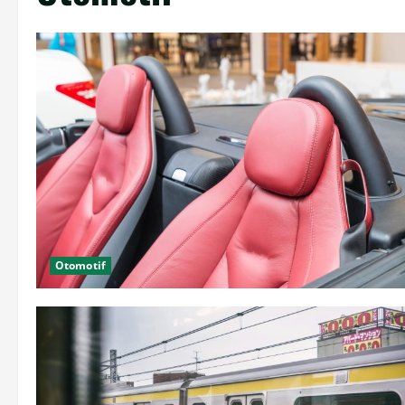
Otomotif