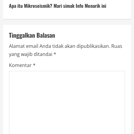
Apa itu Mikroseismik? Mari simak Info Menarik ini
t
i
n
Tinggalkan Balasan
Alamat email Anda tidak akan dipublikasikan.
Ruas
u
yang wajib ditandai
*
e
Komentar
*
R
e
a
d
i