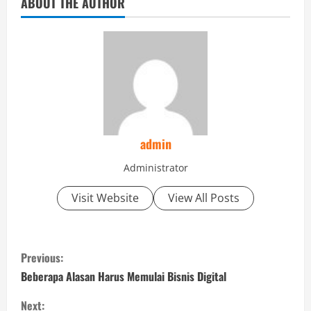
ABOUT THE AUTHOR
admin
Administrator
Visit Website
View All Posts
C
Previous:
o
Beberapa Alasan Harus Memulai Bisnis Digital
n
Next: