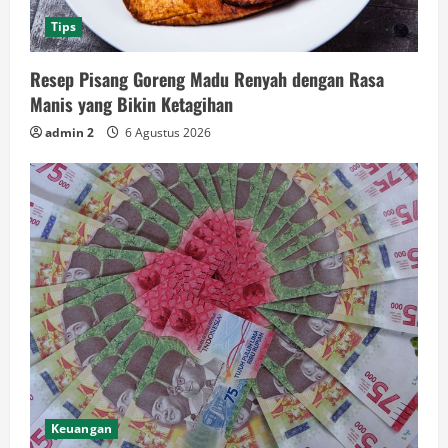
Tips
Resep Pisang Goreng Madu Renyah dengan Rasa
Manis yang Bikin Ketagihan
admin 2
6 Agustus 2026
Keuangan