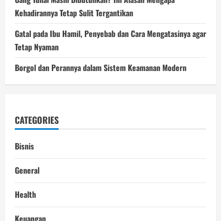
Kehadirannya Tetap Sulit Tergantikan
Gatal pada Ibu Hamil, Penyebab dan Cara Mengatasinya agar
Tetap Nyaman
Borgol dan Perannya dalam Sistem Keamanan Modern
CATEGORIES
Bisnis
General
Health
Keuangan